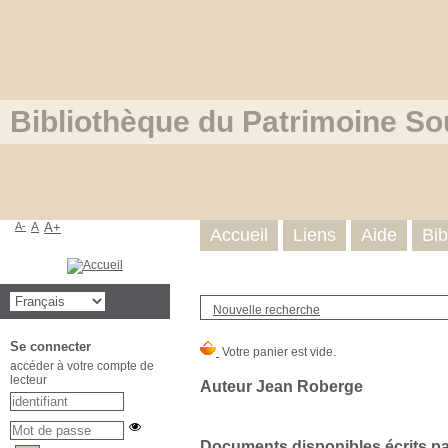
Bibliothèque du Patrimoine So
A-
A
A+
Accueil
Liens
Aide
Bib
Nouvelle recherche
Se connecter
accéder à votre compte de
lecteur
Auteur Jean Roberge
Documents disponibles écrits par