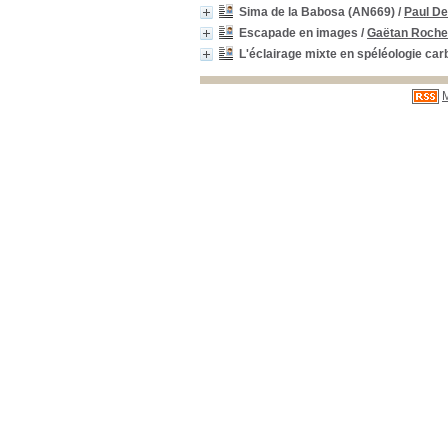
Sima de la Babosa (AN669)
/
Paul De
Escapade en images
/
Gaëtan Roche
L'éclairage mixte en spéléologie car
M