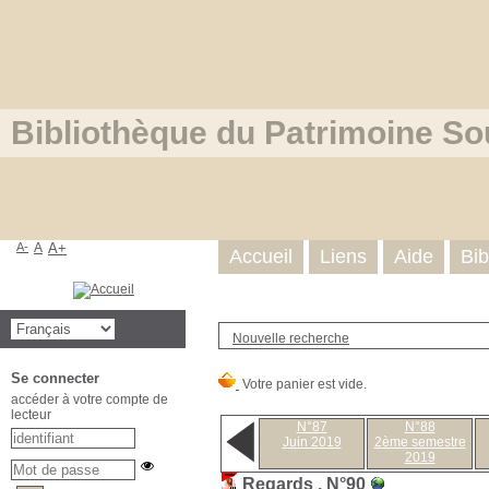
Bibliothèque du Patrimoine So
A-
A
A+
Accueil
Liens
Aide
Bib
Nouvelle recherche
Se connecter
accéder à votre compte de
lecteur
N°87
N°88
Juin 2019
2ème semestre
2019
Regards
.
N°90