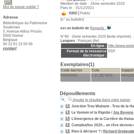
Mention de date : 2ème semestre 2020
Mot de passe oublié ?
Paru le : 01/12/2021
ISBD
Public
Adresse
[n° ou bulletin]
Bibliothèque du Patrimoine
Souterrain
est un bulletin de
Regards
5, Avenue Arthur Procès
5000 Namur
N°90 - 2ème semestre 2020 [texte imprimé] . - 2
Belgique
Langues
: Français (
fre
)
00 32 81 23 00 09
En ligne :
http://www.spe
contact
Format de la ressource
PDF
électronique :
Exemplaires(1)
Code-barres
Cote
Suppor
P0000800
2.11 (B) REG
Périodi
Dépouillements
Ajouter le résultat dans votre panier
Jonction Trou Wuinant - Trou de la H
Le Vannon et la Rigotte
/
Jos Beyens
L’émergence de la Carrière du Haina
Cumpleaños 2020... un rêve devenu
Rien à déclarer ?
/
Richard Grebeud