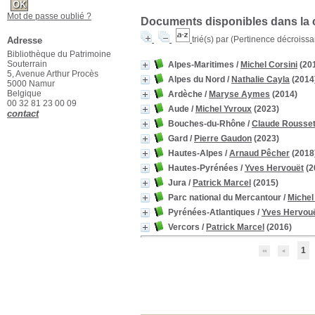
Mot de passe oublié ?
Documents disponibles dans la c
trié(s) par
(Pertinence décroissant
Adresse
Bibliothèque du Patrimoine
Souterrain
Alpes-Maritimes
/
Michel Corsini
(20
5, Avenue Arthur Procès
Alpes du Nord
/
Nathalie Cayla
(2014
5000 Namur
Belgique
Ardèche
/
Maryse Aymes
(2014)
00 32 81 23 00 09
Aude
/
Michel Yvroux
(2023)
contact
Bouches-du-Rhône
/
Claude Rousse
Gard
/
Pierre Gaudon
(2023)
Hautes-Alpes
/
Arnaud Pêcher
(2018
Hautes-Pyrénées
/
Yves Hervouët
(2
Jura
/
Patrick Marcel
(2015)
Parc national du Mercantour
/
Michel
Pyrénées-Atlantiques
/
Yves Hervou
Vercors
/
Patrick Marcel
(2016)
1