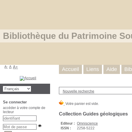
Bibliothèque du Patrimoine So
A-
A
A+
Accueil
Liens
Aide
Bib
Nouvelle recherche
Se connecter
accéder à votre compte de
lecteur
Collection Guides géologiques
Editeur :
Omniscience
ISSN :
2258-5222