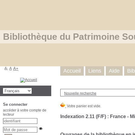
Bibliothèque du Patrimoine So
A-
A
A+
Accueil
Liens
Aide
Bib
Nouvelle recherche
Se connecter
accéder à votre compte de
lecteur
Indexation 2.11 (F/F) : France - 
Ouvrages de la bibliothèque en in