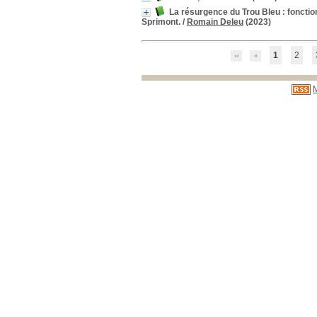
La résurgence du Trou Bleu : fonct
Sprimont.
/
Romain Deleu
(2023)
1
2
M