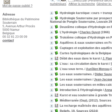
trié(s) par
(Pertinence décroi
numériques
Affiner la recherche
Générer le 
Mot de passe oublié ?
Hydrologie karstique: cours + trans
Adresse
Hydrologie Souterraine par prospecti
Bibliothèque du Patrimoine
National de Pongée Souterraine, Louvain 2
Souterrain
5, Avenue Arthur Procès
Deuxième colloque d'Hydrologie en P
5000 Namur
L'hydrologie
/
Charles Guyot
(1966)
Belgique
00 32 81 23 00 09
Troisième colloque d'Hydrologie en 
contact
Aquifères & eaux souterraines en F
Captages et exploitation des aquifèr
Cartes hydrologiques de la Belgique
Débit des eaux dans le karst
/
J. Fla
L'eau : sa circulation dans le karst
/
L'eau sous terre.
/
Aurélien Moreau
(
Les eaux souterraines.
/
Didier Sauv
Les eaux souterraines
/
Jean-Jacque
Les eaux souterraines en milieu cal
Introduction à l'Hydrogéologie
/
Anna
Karst et eau souterraine à grande T
Méditerranée (Gap), (2012). Sources 
La recharge maîtrisée des aquifère
Reliefs, 19. Sources
(2024)