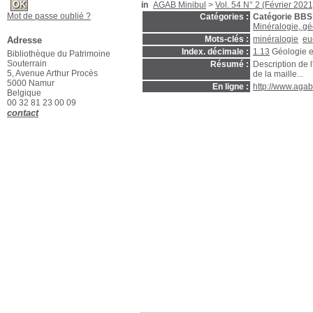
in
AGAB Minibul
>
Vol. 54 N° 2 (Février 2021
Mot de passe oublié ?
Catégories :
Catégorie BBS
Minéralogie, gé
Mots-clés :
minéralogie
eu
Adresse
Index. décimale :
1.13
Géologie e
Bibliothèque du Patrimoine
Souterrain
Résumé :
Description de l'
5, Avenue Arthur Procès
de la maille...
5000 Namur
En ligne :
http://www.agab
Belgique
00 32 81 23 00 09
contact