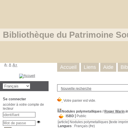
Bibliothèque du Patrimoine So
A-
A
A+
Accueil
Liens
Aide
Bib
Nouvelle recherche
Se connecter
accéder à votre compte de
lecteur
Nodules polymetalliques
/
Roger Warin
i
ISBD
Public
[article]
Nodules polymetalliques [texte imprim
Langues
: Français (
fre
)