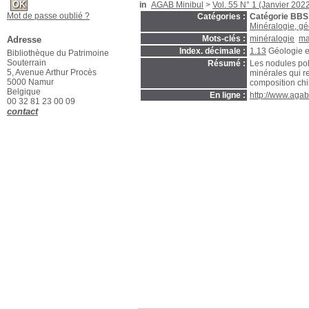
in
AGAB Minibul
>
Vol. 55 N° 1 (Janvier 202
Mot de passe oublié ?
Catégories :
Catégorie BBS
Minéralogie, gé
Mots-clés :
minéralogie
ma
Adresse
Index. décimale :
1.13
Géologie e
Bibliothèque du Patrimoine
Souterrain
Résumé :
Les nodules po
5, Avenue Arthur Procès
minérales qui r
5000 Namur
composition chi
Belgique
En ligne :
http://www.agab
00 32 81 23 00 09
contact