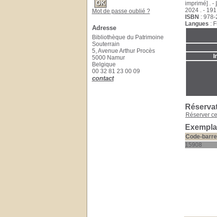
imprimé] . -
2024 . - 191 
Mot de passe oublié ?
ISBN
: 978-
Langues
: F
Adresse
Bibliothèque du Patrimoine
Souterrain
5, Avenue Arthur Procès
I
5000 Namur
Belgique
00 32 81 23 00 09
contact
Réserva
Réserver c
Exemplai
Code-barre
15908