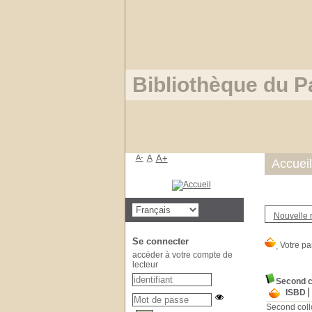
Bibliothèque du P
A-
A
A+
Accueil
Nouvelle 
Se connecter
accéder à votre compte de
lecteur
Second co
ISBD
Second collo