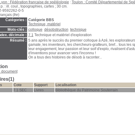
Lyon : Fédération française de spéléologie
:
Toulon : Comité Départemental de Spé
p. : ill. coul., topographies, cartes ; 30 cm.
2-9592262-0-5
rançais (
fre
)
Catégories :
Catégorie BBS
Technique, matériel
Mots-clés :
colloque
désobstruction
technique
ndex. décimale :
7.1
Technique et matériel d'exploration
Résumé :
5 ans après le succès du premier colloque à Azé, les explorateurs,
gamate, les inventeurs, les chercheurs-gratteurs, bref... tous les s
leur engagement, leur passion et leur soif d'explo, rivalisent d'ast
d'inventions pour avancer vers l'inconnu !
On a tous des histoires de désob à raconter...
tion
e document
res(1)
s
Cote
Support
Localisation
7.1 SEC
Livres
Bibliothèque du Patrimoine Souterrain