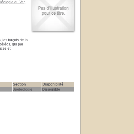
léologie du Var
,
 les forçats de la
péléos, qui par
uces et
Section
Disponibilité
Spéléologie
Disponible