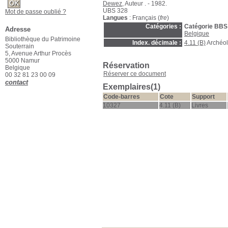
Dewez
, Auteur . - 1982.
UBS 328
Mot de passe oublié ?
Langues
: Français (
fre
)
Catégories :
Catégorie BBS
Adresse
Belgique
Bibliothèque du Patrimoine
Index. décimale :
4.11 (B)
Archéol
Souterrain
5, Avenue Arthur Procès
5000 Namur
Réservation
Belgique
Réserver ce document
00 32 81 23 00 09
contact
Exemplaires(1)
Code-barres
Cote
Support
10327
4.11 (B)
Livres