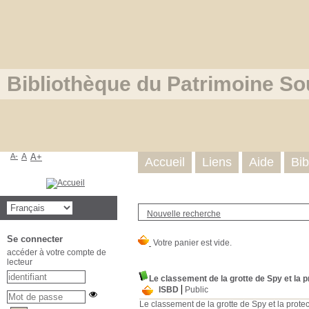
Bibliothèque du Patrimoine So
A-
A
A+
Accueil
Liens
Aide
Bib
Nouvelle recherche
Se connecter
accéder à votre compte de
lecteur
Le classement de la grotte de Spy et la p
ISBD
Public
Le classement de la grotte de Spy et la protec